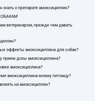
н знать о препарате амоксициллин?
СОБАКАМ
оим ветеринаром, прежде чем давать
ициллин?
ые эффекты амоксициллина для собак?
щу прием дозы амоксициллина?
ровке амоксициллина?
иеме амоксициллина моему питомцу?
 влиять на амоксициллин?