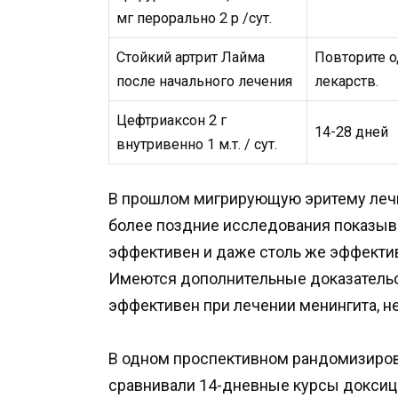
мг перорально 2 р /сут.
Стойкий артрит Лайма
Повторите 
после начального лечения
лекарств.
Цефтриаксон 2 г
14-28 дней
внутривенно 1 м.т. / сут.
В прошлом мигрирующую эритему лечи
более поздние исследования показыва
эффективен и даже столь же эффективе
Имеются дополнительные доказательс
эффективен при лечении менингита, н
В одном проспективном рандомизиро
сравнивали 14-дневные курсы доксицик