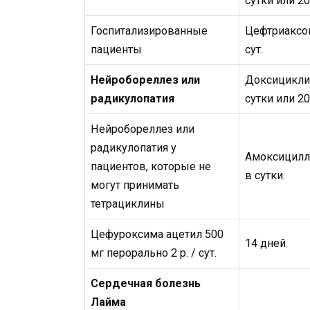
сутки или 2
Госпитализированные
Цефтриаксон 
пациенты
сут.
Нейробореллез или
Доксициклин
радикулопатия
сутки или 2
Нейробореллез или
радикулопатия у
Амоксицилли
пациентов, которые не
в сутки.
могут принимать
тетрациклины
Цефуроксима ацетил 500
14 дней
мг перорально 2 р. / сут.
Сердечная болезнь
Лайма