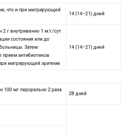
ие, что и при мигрирующей
14 (14–21) дней
2 г внутривенно 1 м.т./сут.
ации состояния или до
больницы. Затем
14 (14–21) дней
е прием антибиотиков
 при мигрирующей эритеме.
 100 мг перорально 2 раза
28 дней