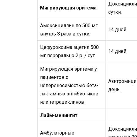
Доксициклин
Мигрирующая эритема
сутки.
Амоксициллин по 500 мг
14 дней
внутрь 3 раза в сутки.
Цефуроксима ацетил 500
14 дней
мг перорально 2 р. / сут.
Мигрирующая эритема у
пациентов с
Азитромицин
непереносимостью бета-
день.
лактамных антибиотиков
или тетрациклинов
Лайм-менингит
Доксициклин
Амбулаторные