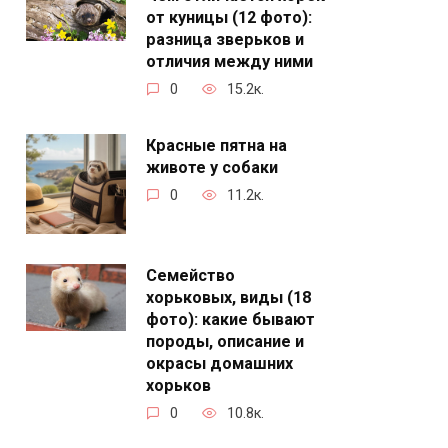
от куницы (12 фото):
разница зверьков и
отличия между ними
0
15.2к.
Красные пятна на
животе у собаки
0
11.2к.
Семейство
хорьковых, виды (18
фото): какие бывают
породы, описание и
окрасы домашних
хорьков
0
10.8к.