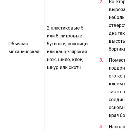
Во второ
вырезать
небольш
отверстие
2 пластиковые 5-
дна такой
или 8-литровые
высоты, ч
Обычная
бутылки, ножницы
бортики у
механическая
или канцелярский
нож, шило, клей,
Поместив
шнур или скотч
поддон, п
его ко дн
клеем ил
Также ну
соединить
основной
края борт
Наполнить