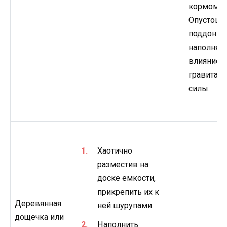
кормом.
Опустоша
поддон б
наполнять
влиянием
гравитац
силы.
Хаотично
разместив на
доске емкости,
прикрепить их к
Деревянная
ней шурупами.
дощечка или
Наполнить