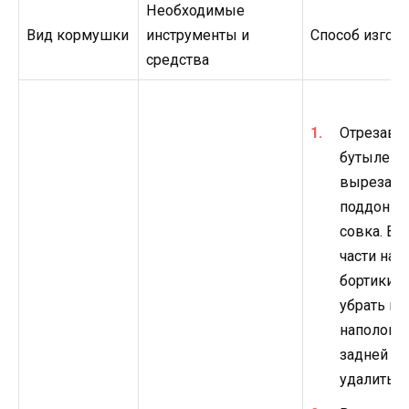
Необходимые
Вид кормушки
инструменты и
Способ изгот
средства
Отрезав у
бутылей 
вырезать 
поддон п
совка. В 
части над
бортики, 
убрать их
наполовин
задней –
удалить.