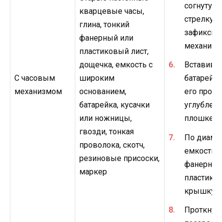
согнутую
кварцевые часы,
стрелку ч
глина, тонкий
зафиксиро
фанерный или
механизм
пластиковый лист,
дощечка, емкость с
Вставив в
С часовым
широким
батарейку
механизмом
основанием,
его прово
батарейка, кусачки
углублени
или ножницы,
плошке д
гвозди, тонкая
По диаме
проволока, скотч,
емкости 
резиновые присоски,
фанерную
маркер
пластико
крышку.
Проткнут