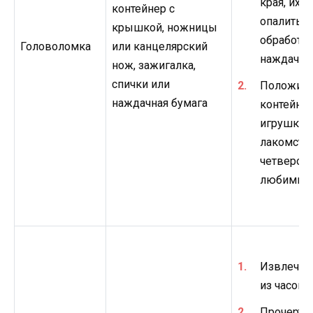
края, их н
контейнер с
опалить и
крышкой, ножницы
обработа
Головоломка
или канцелярский
наждачно
нож, зажигалка,
спички или
Положить
наждачная бумага
контейне
игрушки 
лакомства
четверон
любимцу.
Извлечь 
из часов.
Прочертит