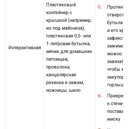
Пластиковый
Протянув
контейнер с
отверстия
крышкой (например,
бутылке, 
из-под майонеза),
и его кры
пластиковая 0,5- или
зафиксир
1-литровая бутылка,
зажимом.
Интерактивная
мячик для домашних
можно пр
питомцев,
завязать е
проволока,
чтобы мяч
канцелярская
закупори
резинка и зажим,
горлышко
ножницы, шило
Прикрепи
к стене и
поставить
миску.