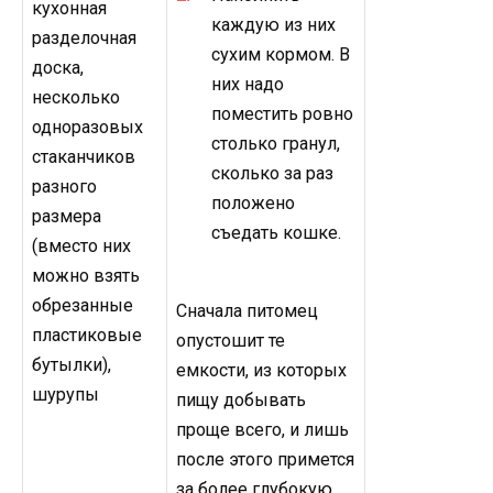
кухонная
каждую из них
разделочная
сухим кормом. В
доска,
них надо
несколько
поместить ровно
одноразовых
столько гранул,
стаканчиков
сколько за раз
разного
положено
размера
съедать кошке.
(вместо них
можно взять
обрезанные
Сначала питомец
пластиковые
опустошит те
бутылки),
емкости, из которых
шурупы
пищу добывать
проще всего, и лишь
после этого примется
за более глубокую