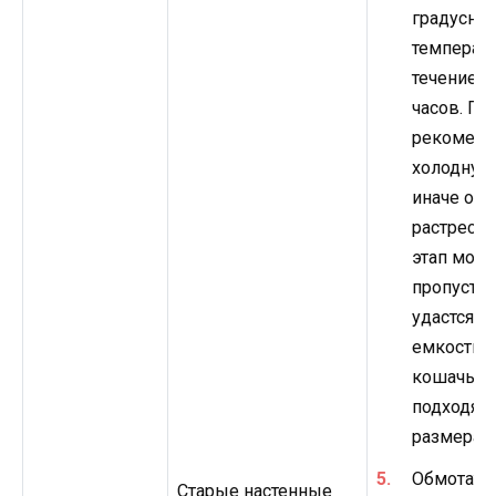
градусно
температу
течение н
часов. По
рекоменд
холодную
иначе она
растреска
этап мож
пропустит
удастся н
емкость 
кошачьей
подходящ
размера.
Обмотать
Старые настенные