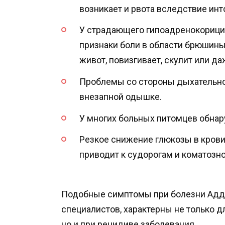
возникает и рвота вследствие инт
У страдающего гипоадренокорици
признаки боли в области брюшины
живот, повизгивает, скулит или да
Проблемы со стороны дыхательно
внезапной одышке.
У многих больных питомцев обнар
Резкое снижение глюкозы в крови
приводит к судорогам и коматозн
Подобные симптомы при болезни Адди
специалистов, характерны не только д
но и при рецидиве заболевания.