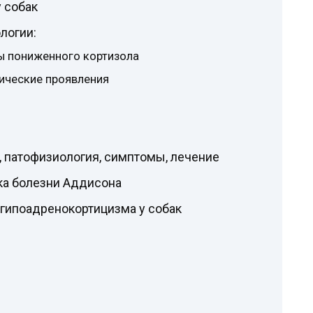
 собак
логии:
 пониженного кортизола
ические проявления
, патофизиология, симптомы, лечение
а болезни Аддисона
гипоадренокортицизма у собак