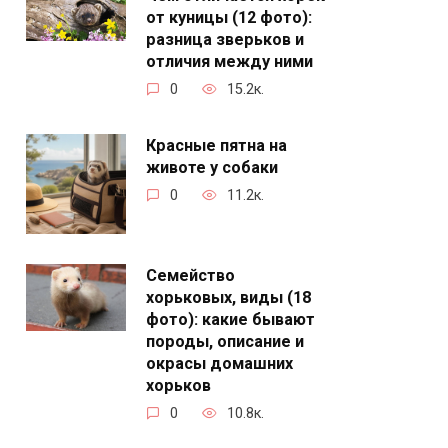
от куницы (12 фото):
разница зверьков и
отличия между ними
0
15.2к.
Красные пятна на
животе у собаки
0
11.2к.
Семейство
хорьковых, виды (18
фото): какие бывают
породы, описание и
окрасы домашних
хорьков
0
10.8к.