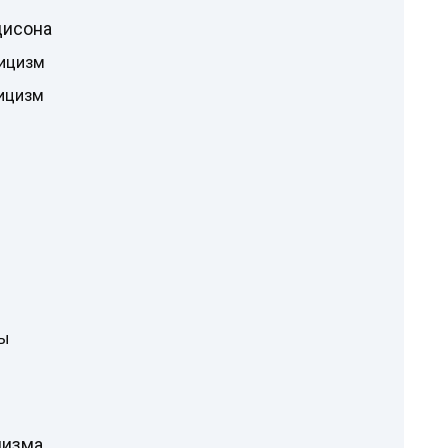
дисона
ицизм
ицизм
ы
цизма