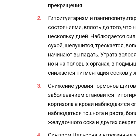
прекращения.
Гипоитуитаризм и пангипопитуита
состояниями, вплоть до того, что н
нескольку дней. Наблюдается сил
сухой, шелушится, трескается, в
начинают выпадать. Утрата волося
но и на половых органах, в подм
снижается пигментация сосков у 
Снижение уровня гормонов щито
заболеванием становится гипотир
кортизола в крови наблюдаются о
наблюдаться тошнота и рвота, бол
желудочного сока и других секре
Синдром Нельсона и ятрогенные 