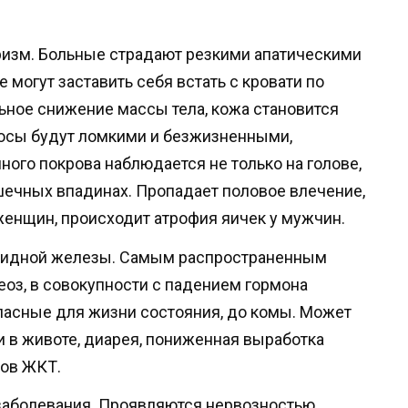
ризм. Больные страдают резкими апатическими
е могут заставить себя встать с кровати по
ьное снижение массы тела, кожа становится
олосы будут ломкими и безжизненными,
ного покрова наблюдается не только на голове,
ышечных впадинах. Пропадает половое влечение,
женщин, происходит атрофия яичек у мужчин.
видной железы. Самым распространенным
еоз, в совокупности с падением гормона
пасные для жизни состояния, до комы. Может
и в животе, диарея, пониженная выработка
тов ЖКТ.
заболевания. Проявляются нервозностью,