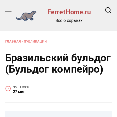
Перейти
к
FerretHome.ru
содержанию
Всё о хорьках
ГЛАВНАЯ
»
ПУБЛИКАЦИИ
Бразильский бульдог
(Бульдог компейро)
НА ЧТЕНИЕ
27 мин