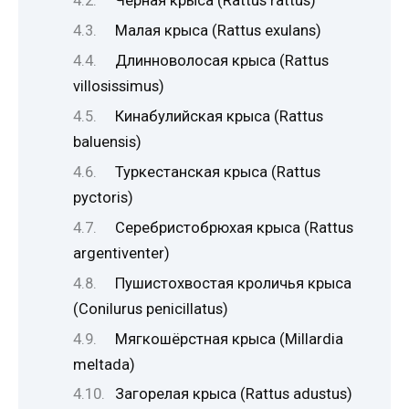
Чёрная крыса (Rattus rattus)
Малая крыса (Rattus exulans)
Длинноволосая крыса (Rattus
villosissimus)
Кинабулийская крыса (Rattus
baluensis)
Туркестанская крыса (Rattus
pyctoris)
Серебристобрюхая крыса (Rattus
argentiventer)
Пушистохвостая кроличья крыса
(Conilurus penicillatus)
Мягкошёрстная крыса (Millardia
meltada)
Загорелая крыса (Rattus adustus)