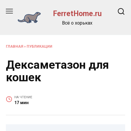
Перейти
к
FerretHome.ru
содержанию
Всё о хорьках
ГЛАВНАЯ
»
ПУБЛИКАЦИИ
Дексаметазон для
кошек
НА ЧТЕНИЕ
17 мин