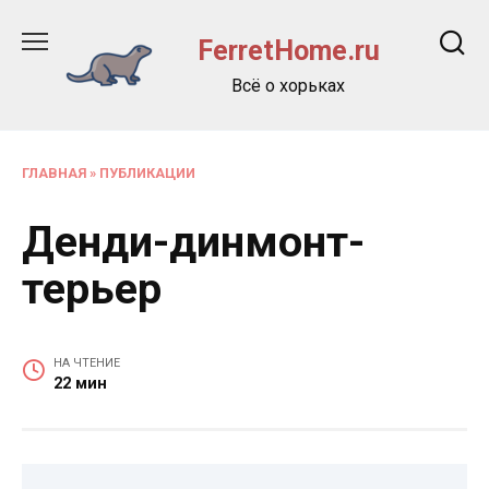
Перейти
к
FerretHome.ru
содержанию
Всё о хорьках
ГЛАВНАЯ
»
ПУБЛИКАЦИИ
Денди-динмонт-
терьер
НА ЧТЕНИЕ
22 мин