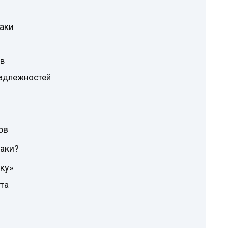
аки
ов
адлежностей
ов
аки?
ку»
та