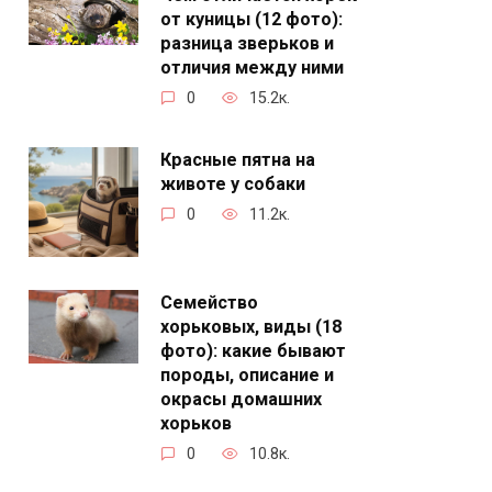
от куницы (12 фото):
разница зверьков и
отличия между ними
0
15.2к.
Красные пятна на
животе у собаки
0
11.2к.
Семейство
хорьковых, виды (18
фото): какие бывают
породы, описание и
окрасы домашних
хорьков
0
10.8к.