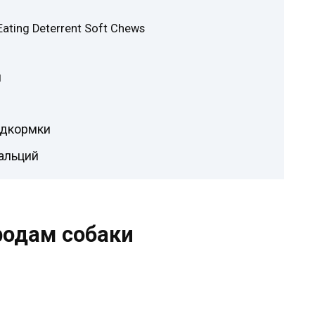
Eating Deterrent Soft Chews
и
одкормки
кальций
родам собаки