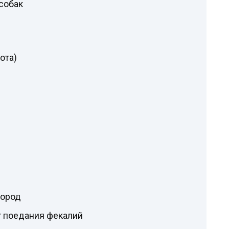
собак
ота)
пород
т поедания фекалий