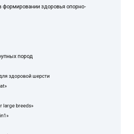
 в формировании здоровья опорно-
рупных пород
t» для здоровой шерсти
at»
or large breeds»
 in1»