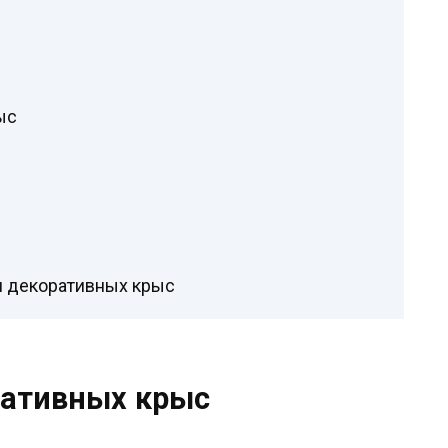
ыс
я декоративных крыс
ративных крыс