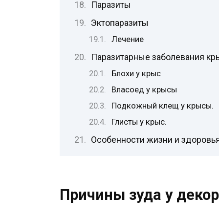
Паразиты
Эктопаразиты
Лечение
Паразитарные заболевания кр
Блохи у крыс
Власоед у крысы
Подкожный клещ у крысы.
Глисты у крыс.
Особенности жизни и здоровь
Причины зуда у деко