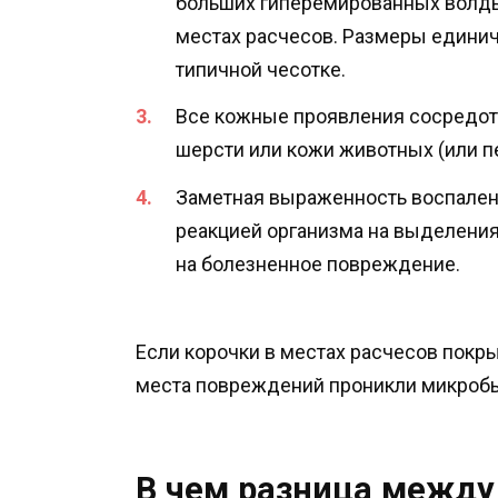
больших гиперемированных волды
местах расчесов. Размеры едини
типичной чесотке.
Все кожные проявления сосредоточ
шерсти или кожи животных (или пе
Заметная выраженность воспалени
реакцией организма на выделения
на болезненное повреждение.
Если корочки в местах расчесов покр
места повреждений проникли микроб
В чем разница межд