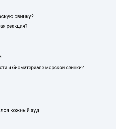
рскую свинку?
ая реакция?
й
рсти и биоматериале морской свинки?
ился кожный зуд