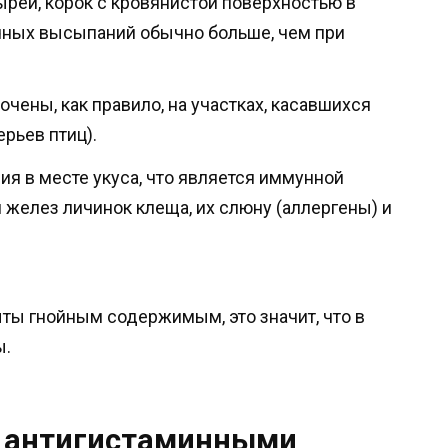
рей, корок с кровянистой поверхностью в
чных высыпаний обычно больше, чем при
ены, как правило, на участках, касавшихся
рьев птиц).
я в месте укуса, что является иммунной
 желез личинок клеща, их слюну (аллергены) и
ыты гнойным содержимым, это значит, что в
ы.
у антигистаминными