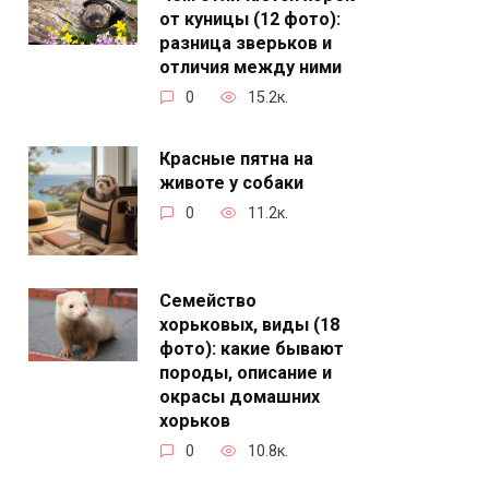
от куницы (12 фото):
разница зверьков и
отличия между ними
0
15.2к.
Красные пятна на
животе у собаки
0
11.2к.
Семейство
хорьковых, виды (18
фото): какие бывают
породы, описание и
окрасы домашних
хорьков
0
10.8к.