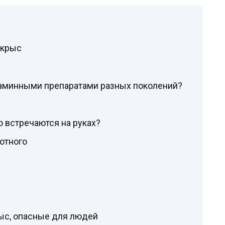
 крыс
таминными препаратами разных поколений?
 встречаются на руках?
отного
ыс, опасные для людей