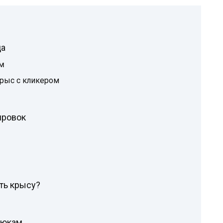
ца
ам
крыс с кликером
ировок
ть крысу?
рюкам