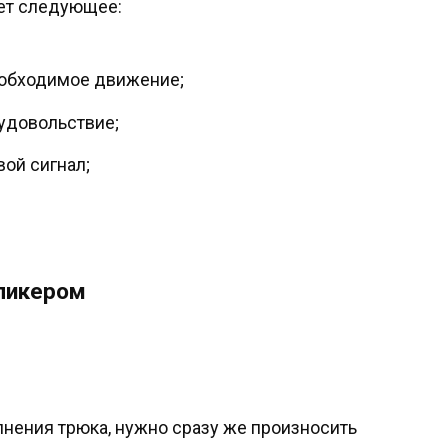
ет следующее:
еобходимое движение;
удовольствие;
ой сигнал;
кликером
лнения трюка, нужно сразу же произносить