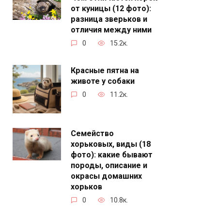
от куницы (12 фото):
разница зверьков и
отличия между ними
0
15.2к.
Красные пятна на
животе у собаки
0
11.2к.
Семейство
хорьковых, виды (18
фото): какие бывают
породы, описание и
окрасы домашних
хорьков
0
10.8к.