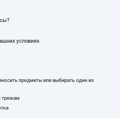
ысы?
машних условиях
иносить предметы или выбирать один из
м трюкам
отка