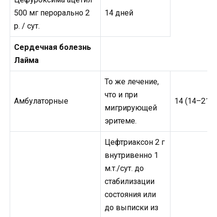
500 мг перорально 2
14 дней
р. / сут.
Сердечная болезнь
Лайма
То же лечение,
что и при
Амбулаторные
14 (14–21) 
мигрирующей
эритеме.
Цефтриаксон 2 г
внутривенно 1
м.т./сут. до
стабилизации
состояния или
до выписки из