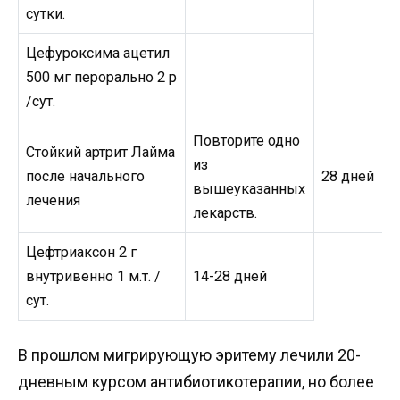
сутки.
Цефуроксима ацетил
500 мг перорально 2 р
/сут.
Повторите одно
Стойкий артрит Лайма
из
после начального
28 дней
вышеуказанных
лечения
лекарств.
Цефтриаксон 2 г
внутривенно 1 м.т. /
14-28 дней
сут.
В прошлом мигрирующую эритему лечили 20-
дневным курсом антибиотикотерапии, но более