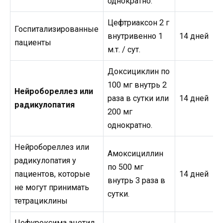
однократно.
Цефтриаксон 2 г
Госпитализированные
внутривенно 1
14 дней
пациенты
м.т. / сут.
Доксициклин по
100 мг внутрь 2
Нейробореллез или
раза в сутки или
14 дней
радикулопатия
200 мг
однократно.
Нейробореллез или
Амоксициллин
радикулопатия у
по 500 мг
пациентов, которые
14 дней
внутрь 3 раза в
не могут принимать
сутки.
тетрациклины
Цефуроксима ацетил