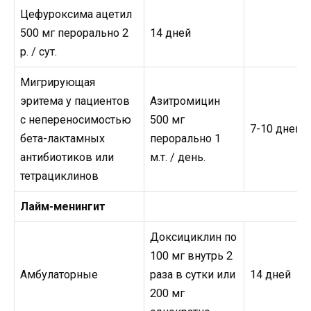
Цефуроксима ацетил
500 мг перорально 2
14 дней
р. / сут.
Мигрирующая
эритема у пациентов
Азитромицин
с непереносимостью
500 мг
7-10 дней
бета-лактамных
перорально 1
антибиотиков или
м.т. / день.
тетрациклинов
Лайм-менингит
Доксициклин по
100 мг внутрь 2
Амбулаторные
раза в сутки или
14 дней
200 мг