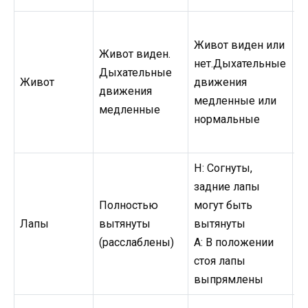
Живот виден или
Ж
Живот виден.
нет.Дыхательные
в
Дыхательные
Живот
движения
Д
движения
медленные или
д
медленные
нормальные
н
Н: Согнуты,
задние лапы
Н
Полностью
могут быть
A:
Лапы
вытянуты
вытянуты
п
(расслаблены)
A: В положении
с
стоя лапы
в
выпрямлены