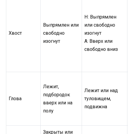
Н: Выпрямлен
Н
Выпрямлен или
или свободно
и
Хвост
свободно
изогнут
и
изогнут
A: Вверх или
A
свободно вниз
с
Лежит,
Лежит или над
Н
подбородок
Глова
туловищем,
т
вверх или на
подвижна
п
полу
Закрыты или