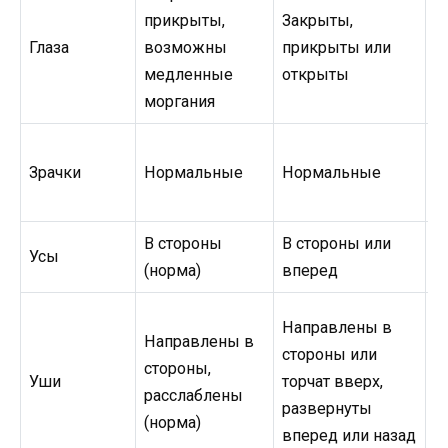
прикрыты,
Закрыты,
Н
Глаза
возможны
прикрыты или
о
медленные
открыты
моргания
Зрачки
Нормальные
Нормальные
Н
В стороны
В стороны или
В
Усы
(норма)
вперед
в
Н
Направлены в
Направлены в
с
стороны или
стороны,
т
Уши
торчат вверх,
расслаблены
р
развернуты
(норма)
в
вперед или назад