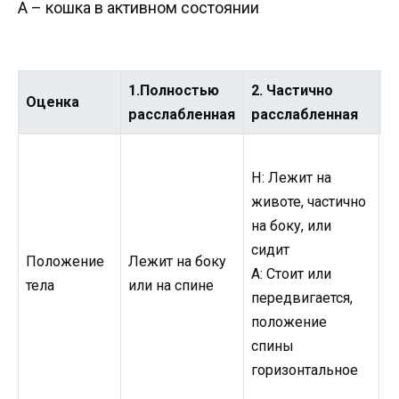
A – кошка в активном состоянии
1.Полностью
2. Частично
3
Оценка
расслабленная
расслабленная
н
Н: Лежит на
Н
животе, частично
ж
на боку, или
с
сидит
A
Положение
Лежит на боку
A: Стоит или
п
тела
или на спине
передвигается,
з
положение
т
спины
н
горизонтальное
п