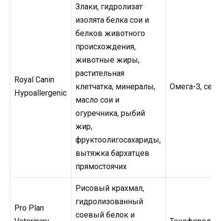
Злаки, гидролизат
изолята белка сои и
белков животного
происхождения,
животные жиры,
растительная
Royal Canin
клетчатка, минералы,
Омега-3, сел
Hypoallergenic
масло сои и
огуречника, рыбий
жир,
фруктоолигосахариды,
вытяжка бархатцев
прямостоячих
Рисовый крахмал,
гидролизованный
Pro Plan
соевый белок и