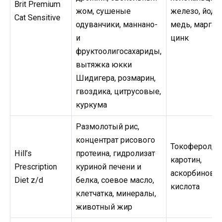
Brit Premium
жом, сушеные
железо, йод,
Cat Sensitive
одуванчики, маннано-
медь, марган
и
цинк
фруктоолигосахариды,
вытяжка юкки
Шидигера, розмарин,
гвоздика, цитрусовые,
куркума
Размолотый рис,
концентрат рисового
Токоферол, б
Hill’s
протеина, гидролизат
каротин,
Prescription
куриной печени и
аскорбинова
Diet z/d
белка, соевое масло,
кислота
клетчатка, минералы,
животный жир