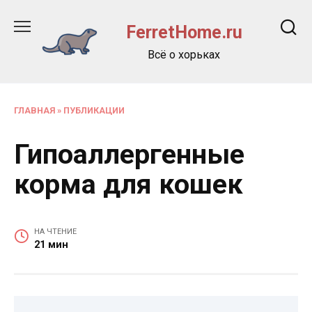
Перейти
к
FerretHome.ru
содержанию
Всё о хорьках
ГЛАВНАЯ
»
ПУБЛИКАЦИИ
Гипоаллергенные
корма для кошек
НА ЧТЕНИЕ
21 мин