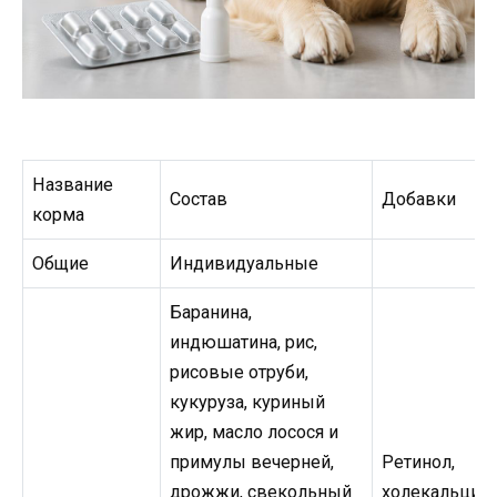
Название
Состав
Добавки
корма
Общие
Индивидуальные
Баранина,
индюшатина, рис,
рисовые отруби,
кукуруза, куриный
жир, масло лосося и
примулы вечерней,
Ретинол,
дрожжи, свекольный
холекальциф