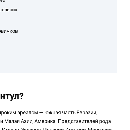
шельник
овичков
антул?
роким ареалом — южная часть Евразии,
 и Малая Азии, Америка. Представителей рода
 Италии, Украине, Испании, Австрии, Монголии,