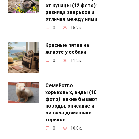
от куницы (12 фото):
разница зверьков и
отличия между ними
0
15.2к.
Красные пятна на
животе у собаки
0
11.2к.
Семейство
хорьковых, виды (18
фото): какие бывают
породы, описание и
окрасы домашних
хорьков
0
10.8к.