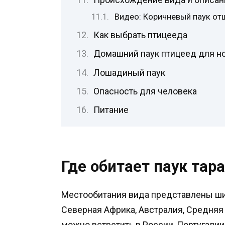
Видео: Коричневый паук от
Как выбрать птицееда
Домашний паук птицеед для н
Лошадиный паук
Опасность для человека
Питание
Где обитает паук тар
Местообитания вида представлены ши
Северная Африка, Австралия, Средняя
можно встретить в России, Португалии,