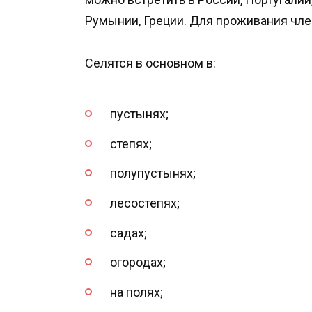
Румынии, Греции. Для проживания чл
Селятся в основном в:
пустынях;
степях;
полупустынях;
лесостепях;
садах;
огородах;
на полях;