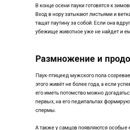
В конце осени пауки готовятся к зимов
Вход в нору затыкают листьями и вет
тащат паутину за собой. Если она вдру
убежище животное уже не найдет и ем
Размножение и прод
Паук-птицеед мужского пола созревае
этого живёт не более года, а если успе
его иметь потомство можно догадатьс
первых, на его педипальпах формиру
спермы.
А также у самцов появляются особые 