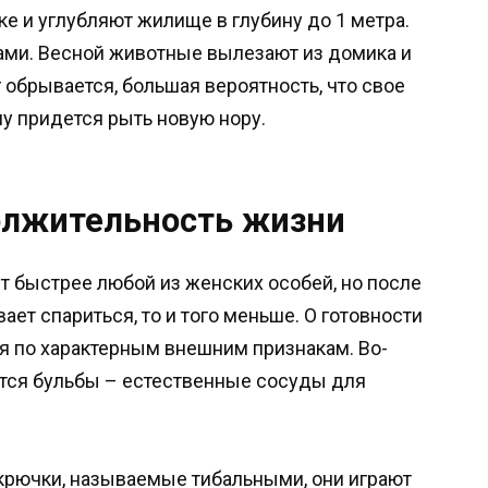
ке и углубляют жилище в глубину до 1 метра.
ками. Весной животные вылезают из домика и
г обрывается, большая вероятность, что свое
у придется рыть новую нору.
олжительность жизни
т быстрее любой из женских особей, но после
вает спариться, то и того меньше. О готовности
я по характерным внешним признакам. Во-
ются бульбы – естественные сосуды для
крючки, называемые тибальными, они играют