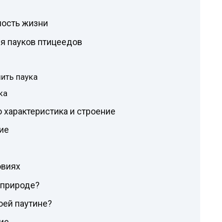
ость жизни
я пауков птицеедов
ить паука
ка
о характеристика и строение
ие
овиях
 природе?
оей паутине?
ие