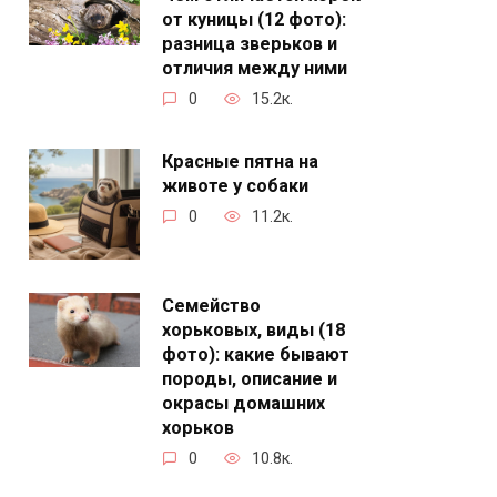
от куницы (12 фото):
разница зверьков и
отличия между ними
0
15.2к.
Красные пятна на
животе у собаки
0
11.2к.
Семейство
хорьковых, виды (18
фото): какие бывают
породы, описание и
окрасы домашних
хорьков
0
10.8к.