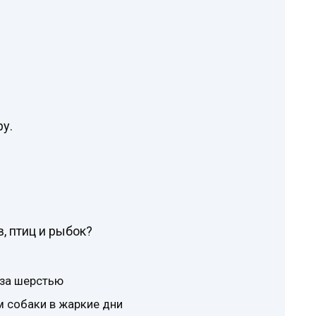
у.
, птиц и рыбок?
 за шерстью
м собаки в жаркие дни