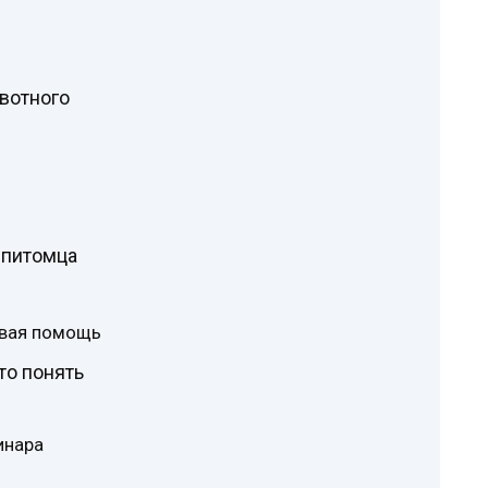
вотного
 питомца
рвая помощь
то понять
инара