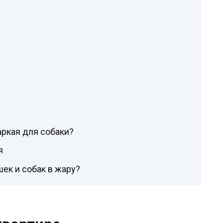
ркая для собаки?
я
шек и собак в жару?