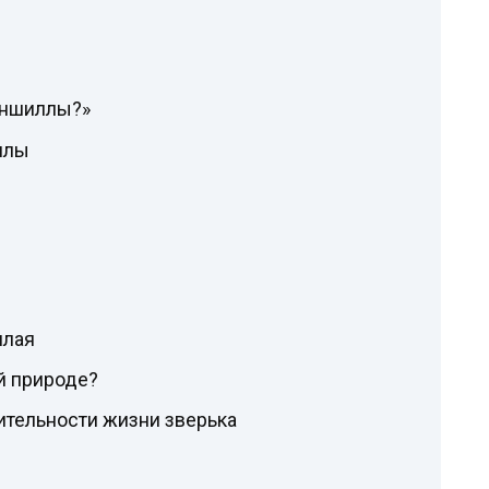
иншиллы?»
ллы
илая
й природе?
тельности жизни зверька