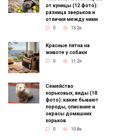
от куницы (12 фото):
разница зверьков и
отличия между ними
0
15.2к.
Красные пятна на
животе у собаки
0
11.2к.
Семейство
хорьковых, виды (18
фото): какие бывают
породы, описание и
окрасы домашних
хорьков
0
10.8к.