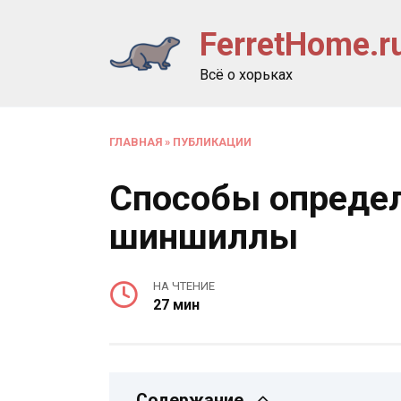
Перейти
FerretHome.r
к
содержанию
Всё о хорьках
ГЛАВНАЯ
»
ПУБЛИКАЦИИ
Способы определ
шиншиллы
НА ЧТЕНИЕ
27 мин
Содержание