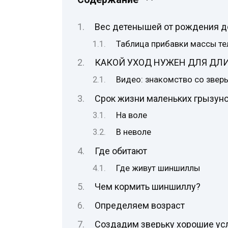
Вес детенышей от рождения д
Таблица прибавки массы те
КАКОЙ УХОД НУЖЕН ДЛЯ ДЛ
Видео: знакомство со звер
Срок жизни маленьких грызун
На воле
В неволе
Где обитают
Где живут шиншиллы
Чем кормить шиншиллу?
Определяем возраст
Создадим зверьку хорошие ус