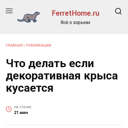
Перейти
к
FerretHome.ru
содержанию
Всё о хорьках
ГЛАВНАЯ
»
ПУБЛИКАЦИИ
Что делать если
декоративная крыса
кусается
НА ЧТЕНИЕ
21 мин