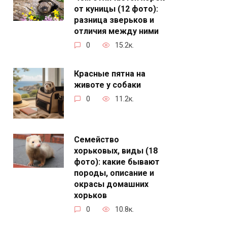
от куницы (12 фото):
разница зверьков и
отличия между ними
0
15.2к.
Красные пятна на
животе у собаки
0
11.2к.
Семейство
хорьковых, виды (18
фото): какие бывают
породы, описание и
окрасы домашних
хорьков
0
10.8к.