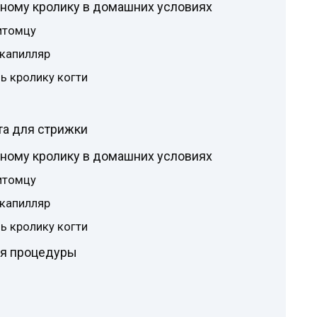
вному кролику в домашних условиях
итомцу
 капилляр
чь кролику когти
та для стрижки
вному кролику в домашних условиях
итомцу
 капилляр
чь кролику когти
я процедуры