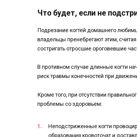
Что будет, если не подстр
Подрезание когтей домашнего любимца
владельцы пренебрегают этим, счита
состригать отросшие ороговевшие част
В противном случае длинные когти на
риск травмы конечностей при движен
Кроме того, при отсутствии правильн
проблемы со здоровьем:
Неподстриженные когти провоцир
образования кровоточат и достав