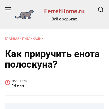
Перейти
к
FerretHome.ru
содержанию
Всё о хорьках
ГЛАВНАЯ
»
ПУБЛИКАЦИИ
Как приручить енота
полоскуна?
НА ЧТЕНИЕ
14 мин