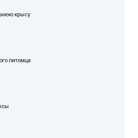
шнюю крысу
ого питомца
ысы