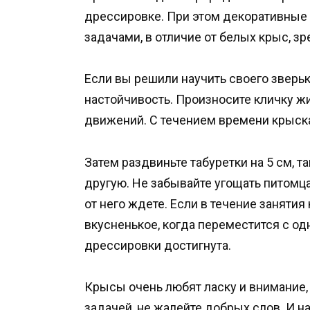
дрессировке. При этом декоративные
задачами, в отличие от белых крыс, з
Если вы решили научить своего зверь
настойчивость. Произносите кличку жи
движений. С течением времени крыска
Затем раздвиньте табуретки на 5 см, т
другую. Не забывайте угощать питомца 
от него ждете. Если в течение занятия
вкусненькое, когда переместится с одн
дрессировки достигнута.
Крысы очень любят ласку и внимание, 
задачей, не жалейте добрых слов. И н