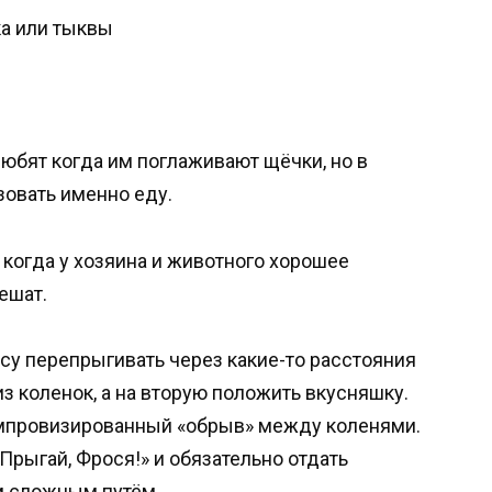
а или тыквы
юбят когда им поглаживают щёчки, но в
зовать именно еду.
 когда у хозяина и животного хорошее
ешат.
су перепрыгивать через какие-то расстояния
из коленок, а на вторую положить вкусняшку.
мпровизированный «обрыв» между коленями.
Прыгай, Фрося!» и обязательно отдать
м сложным путём.