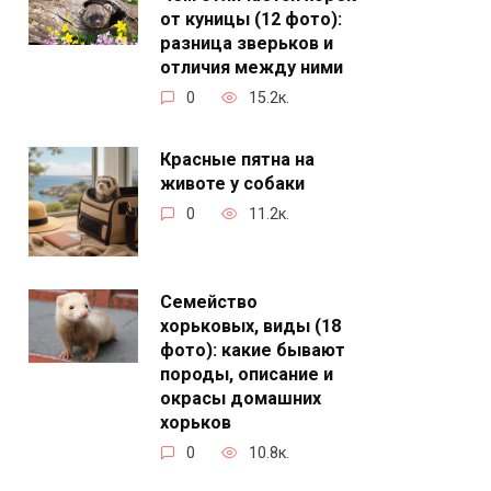
от куницы (12 фото):
разница зверьков и
отличия между ними
0
15.2к.
Красные пятна на
животе у собаки
0
11.2к.
Семейство
хорьковых, виды (18
фото): какие бывают
породы, описание и
окрасы домашних
хорьков
0
10.8к.