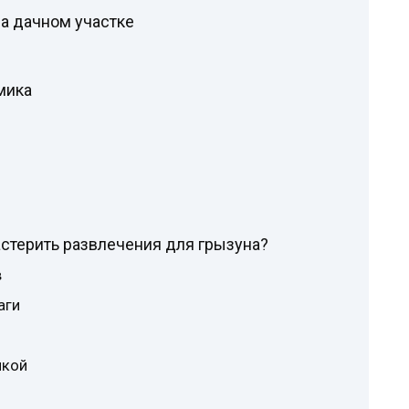
а дачном участке
мика
астерить развлечения для грызуна?
в
аги
нкой