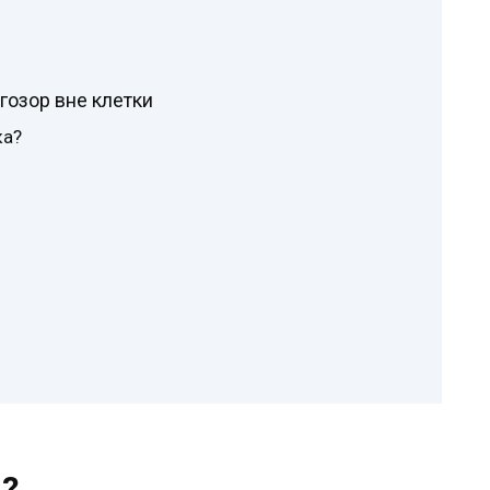
гозор вне клетки
ка?
?