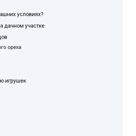
машних условиях?
а дачном участке
дов
ого ореха
ию игрушек