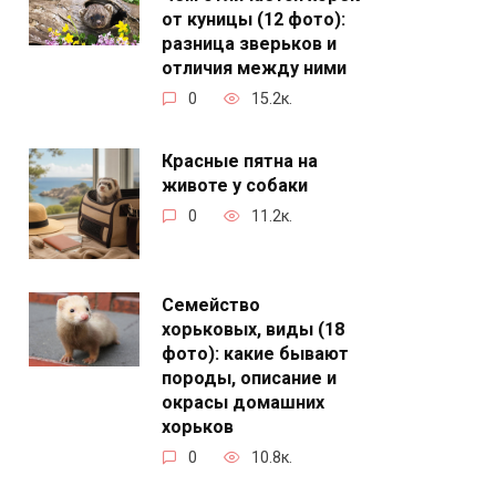
от куницы (12 фото):
разница зверьков и
отличия между ними
0
15.2к.
Красные пятна на
животе у собаки
0
11.2к.
Семейство
хорьковых, виды (18
фото): какие бывают
породы, описание и
окрасы домашних
хорьков
0
10.8к.