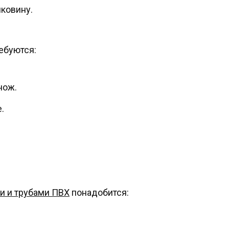
шковину.
ебуются:
нож.
.
и и трубами ПВХ
понадобится: