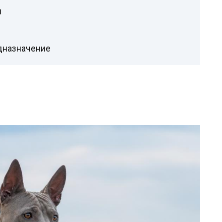
ы
дназначение