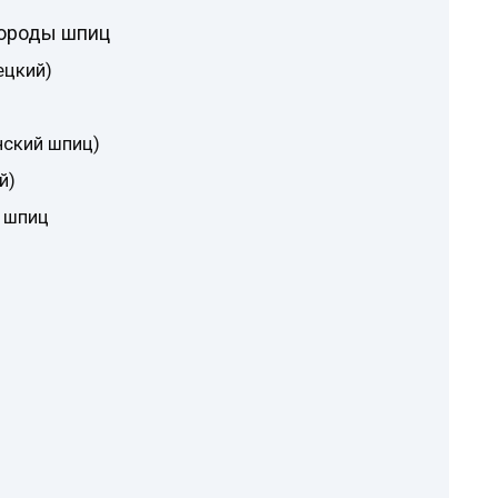
породы шпиц
ецкий)
нский шпиц)
й)
 шпиц