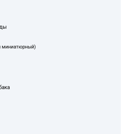
оды
й миниатюрный)
бака