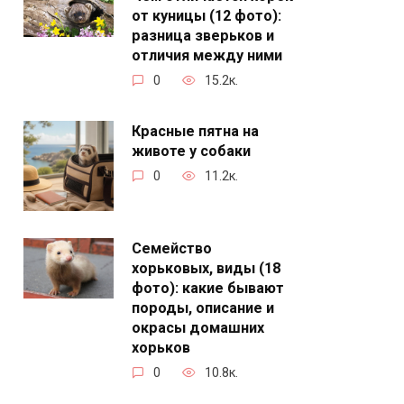
от куницы (12 фото):
разница зверьков и
отличия между ними
0
15.2к.
Красные пятна на
животе у собаки
0
11.2к.
Семейство
хорьковых, виды (18
фото): какие бывают
породы, описание и
окрасы домашних
хорьков
0
10.8к.