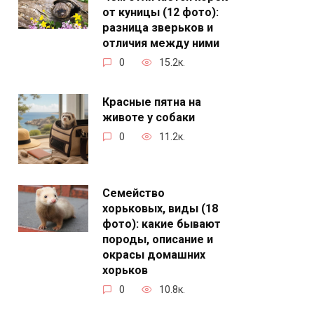
от куницы (12 фото):
разница зверьков и
отличия между ними
0
15.2к.
Красные пятна на
животе у собаки
0
11.2к.
Семейство
хорьковых, виды (18
фото): какие бывают
породы, описание и
окрасы домашних
хорьков
0
10.8к.