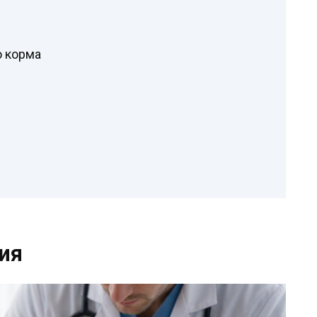
о корма
ия