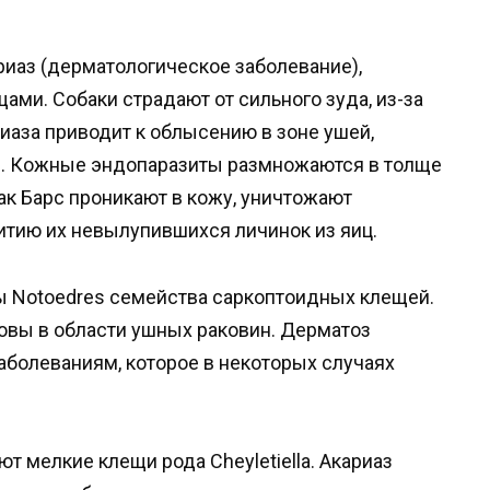
риаз (дерматологическое заболевание),
и. Собаки страдают от сильного зуда, из-за
риаза приводит к облысению в зоне ушей,
ов. Кожные эндопаразиты размножаются в толще
ак Барс проникают в кожу, уничтожают
итию их невылупившихся личинок из яиц.
 Notoedres семейства саркоптоидных клещей.
вы в области ушных раковин. Дерматоз
аболеваниям, которое в некоторых случаях
 мелкие клещи рода Cheyletiella. Акариаз