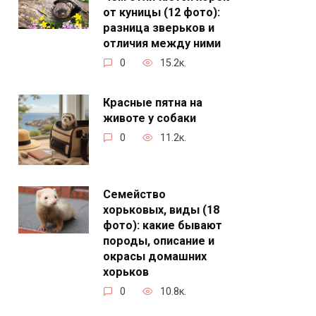
от куницы (12 фото):
разница зверьков и
отличия между ними
0
15.2к.
Красные пятна на
животе у собаки
0
11.2к.
Семейство
хорьковых, виды (18
фото): какие бывают
породы, описание и
окрасы домашних
хорьков
0
10.8к.