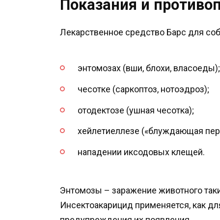
Показания и противо
Лекарственное средство Барс для соб
энтомозах (вши, блохи, власоеды);
чесотке (саркоптоз, нотоэдроз);
отодектозе (ушная чесотка);
хейлетиеллезе («блуждающая перх
нападении иксодовых клещей.
Энтомозы – заражение животного таки
Инсектоакарицид применяется, как для
предупреждения их появления.