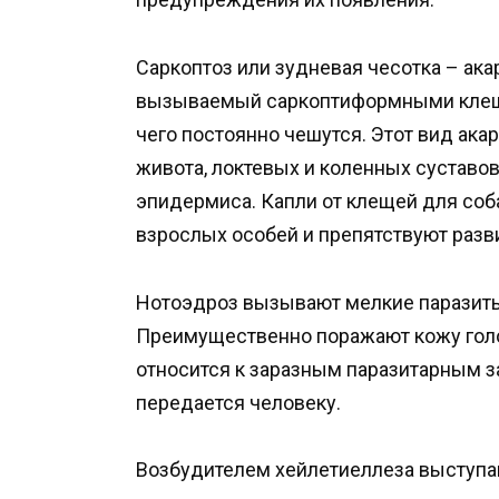
Саркоптоз или зудневая чесотка – ака
вызываемый саркоптиформными клещам
чего постоянно чешутся. Этот вид ака
живота, локтевых и коленных сустав
эпидермиса. Капли от клещей для соб
взрослых особей и препятствуют разв
Нотоэдроз вызывают мелкие паразиты
Преимущественно поражают кожу голо
относится к заразным паразитарным з
передается человеку.
Возбудителем хейлетиеллеза выступают