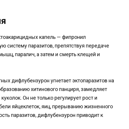
ия
ктоакарицидных капель — фипронил
ую систему паразитов, препятствуя передаче
ышц, паралич, а затем и смерть клещей и
ных дифлубензурон угнетает эктопаразитов на
 образованию хитинового панциря, замедляет
куколок. Он не только регулирует рост и
гибели яйцеклеток, яиц, прерыванию жизненного
сть паразитов, дифлубензурон приводит к