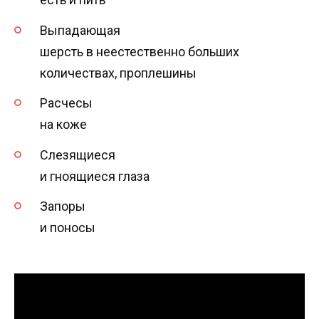
Выпадающая
шерсть в неестественно больших
количествах, проплешины
Расчесы
на коже
Слезящиеся
и гноящиеся глаза
Запоры
и поносы