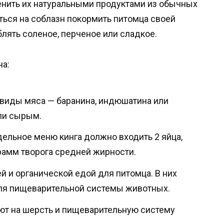
менить их натуральными продуктами из обычных
ться на соблазн покормить питомца своей
блять соленое, перченое или сладкое.
на:
виды мяса — баранина, индюшатина или
ли сырым.
дельное меню кинга должно входить 2 яйца,
грамм творога средней жирности.
ей и органической едой для питомца. В них
для пищеварительной системы животных.
яют на шерсть и пищеварительную систему