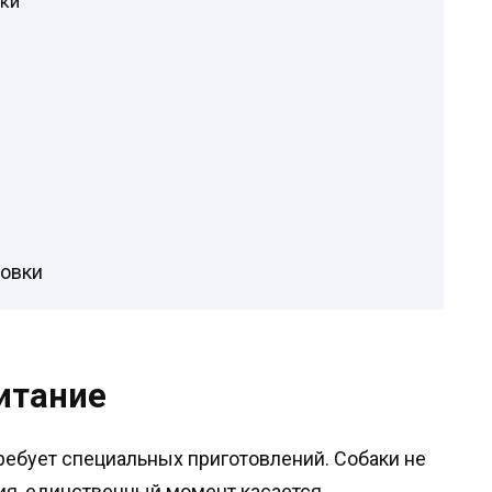
ки
ровки
итание
ребует специальных приготовлений. Собаки не
я, единственный момент касается