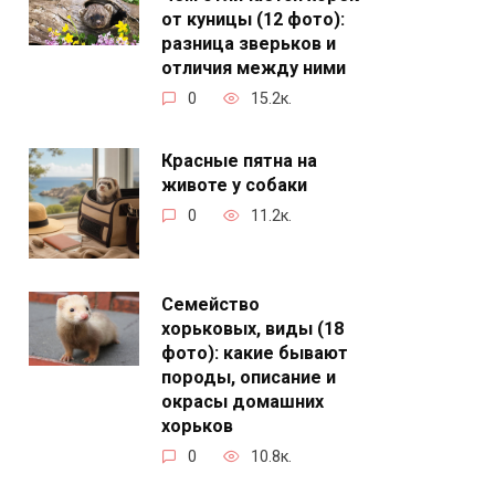
от куницы (12 фото):
разница зверьков и
отличия между ними
0
15.2к.
Красные пятна на
животе у собаки
0
11.2к.
Семейство
хорьковых, виды (18
фото): какие бывают
породы, описание и
окрасы домашних
хорьков
0
10.8к.