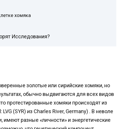
клетке хомяка
ворят Исследования?
оверенные золотые или сирийские хомяки, но
зультатах, обычно выдвигаются для всех видов
 что протестированные хомяки происходят из
 LVG (SYR) из Charles River, Germany) . В неволе
и, имеют разные «личности» и энергетические
возможно, что генетический компонент