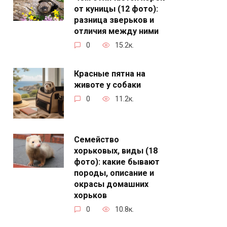
от куницы (12 фото):
разница зверьков и
отличия между ними
0
15.2к.
Красные пятна на
животе у собаки
0
11.2к.
Семейство
хорьковых, виды (18
фото): какие бывают
породы, описание и
окрасы домашних
хорьков
0
10.8к.