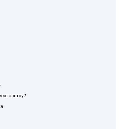
?
всю клетку?
ка