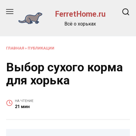
Перейти
к
FerretHome.ru
содержанию
Всё о хорьках
ГЛАВНАЯ
»
ПУБЛИКАЦИИ
Выбор сухого корма
для хорька
НА ЧТЕНИЕ
21 мин