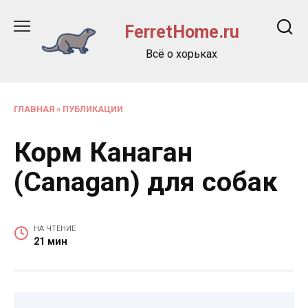
Перейти
к
FerretHome.ru
содержанию
Всё о хорьках
ГЛАВНАЯ
»
ПУБЛИКАЦИИ
Корм Канаган
(Canagan) для собак
НА ЧТЕНИЕ
21 мин