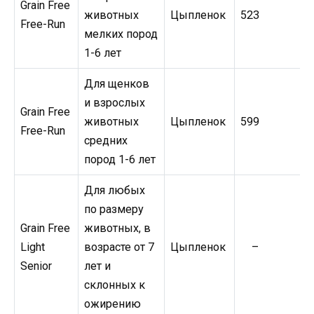
Grain Free
животных
Цыпленок
523
Free-Run
мелких пород
1-6 лет
Для щенков
и взрослых
Grain Free
животных
Цыпленок
599
Free-Run
средних
пород 1-6 лет
Для любых
по размеру
Grain Free
животных, в
Light
возрасте от 7
Цыпленок
–
Senior
лет и
склонных к
ожирению