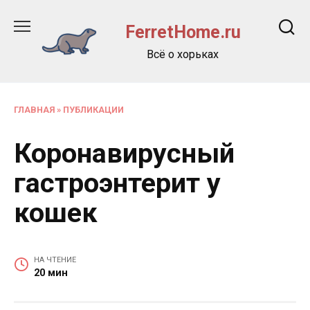
Перейти
к
FerretHome.ru
содержанию
Всё о хорьках
ГЛАВНАЯ
»
ПУБЛИКАЦИИ
Коронавирусный
гастроэнтерит у
кошек
НА ЧТЕНИЕ
20 мин