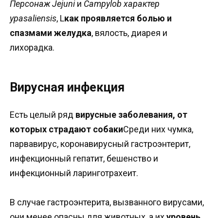
Персонаж Jejuni
и
Campylob характер
ypasaliensis
, L
как проявляется болью и
спазмами желудка
, вялость, диарея и
лихорадка.
Вирусная инфекция
Есть целый ряд
вирусные заболевания, от
которых страдают собаки
Среди них чумка,
парвавирус, коронавирусный гастроэнтерит,
инфекционный гепатит, бешенство и
инфекционный ларинготрахеит.
В случае гастроэнтерита, вызванного вирусами,
они менее опасны для животных, а их
уровень