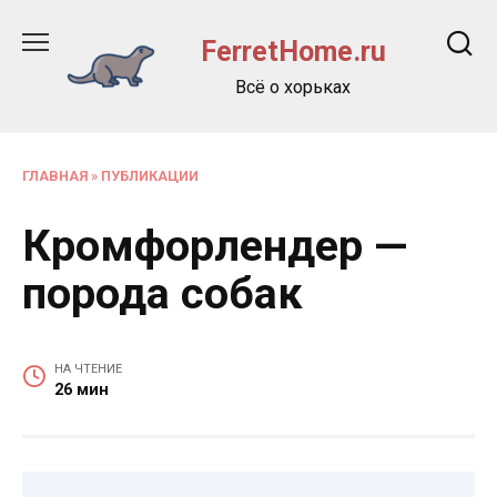
Перейти
к
FerretHome.ru
содержанию
Всё о хорьках
ГЛАВНАЯ
»
ПУБЛИКАЦИИ
Кромфорлендер —
порода собак
НА ЧТЕНИЕ
26 мин