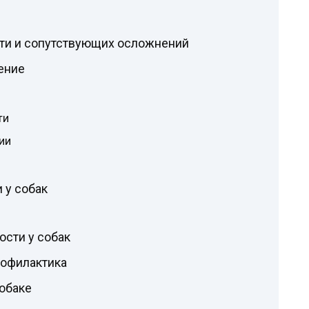
ти и сопутствующих осложнений
ение
ти
ии
 у собак
сти у собак
рофилактика
обаке