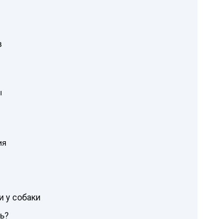
в
ы
ия
 у собаки
ь?