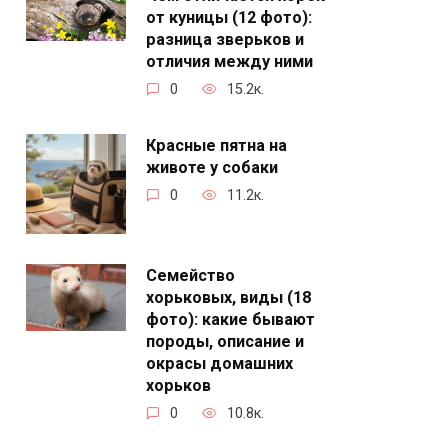
от куницы (12 фото):
разница зверьков и
отличия между ними
0
15.2к.
Красные пятна на
животе у собаки
0
11.2к.
Семейство
хорьковых, виды (18
фото): какие бывают
породы, описание и
окрасы домашних
хорьков
0
10.8к.