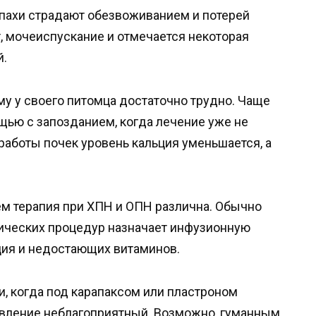
епахи страдают обезвоживанием и потерей
т, мочеиспускание и отмечается некоторая
й.
у у своего питомца достаточно трудно. Чаще
ью с запозданием, когда лечение уже не
работы почек уровень кальция уменьшается, а
м терапия при ХПН и ОПН различна. Обычно
тических процедур назначает инфузионную
ция и недостающих витаминов.
и, когда под карапаксом или пластроном
овление неблагоприятный. Возможно, гуманным