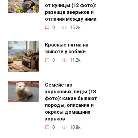
от куницы (12 фото):
разница зверьков и
отличия между ними
0
15.2к.
Красные пятна на
животе у собаки
0
11.2к.
Семейство
хорьковых, виды (18
фото): какие бывают
породы, описание и
окрасы домашних
хорьков
0
10.8к.