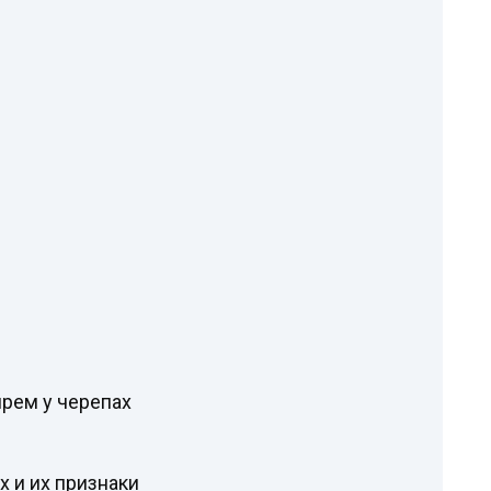
.
рем у черепах
х и их признаки