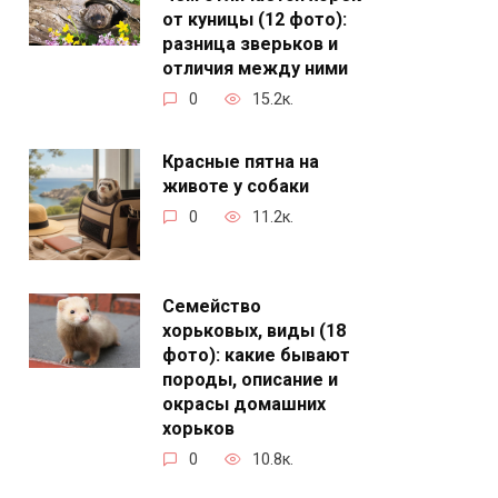
от куницы (12 фото):
разница зверьков и
отличия между ними
0
15.2к.
Красные пятна на
животе у собаки
0
11.2к.
Семейство
хорьковых, виды (18
фото): какие бывают
породы, описание и
окрасы домашних
хорьков
0
10.8к.