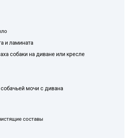
ыло
та и ламината
паха собаки на диване или кресле
 собачьей мочи с дивана
чистящие составы