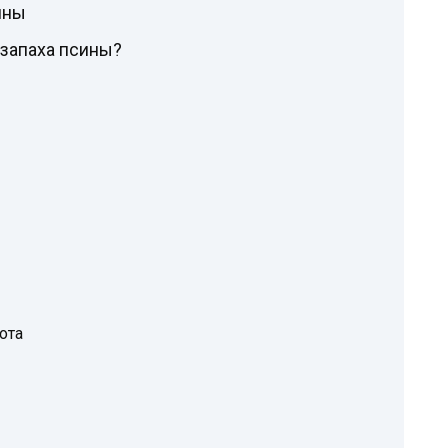
ины
 запаха псины?
ота