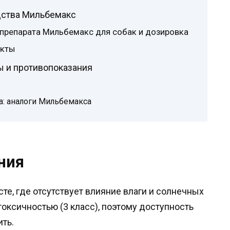
дства Мильбемакс
препарата Мильбемакс для собак и дозировка
екты
 и противопоказания
а: аналоги Мильбемакса
ния
е, где отсутствует влияние влаги и солнечных
оксичностью (3 класс), поэтому доступность
ть.