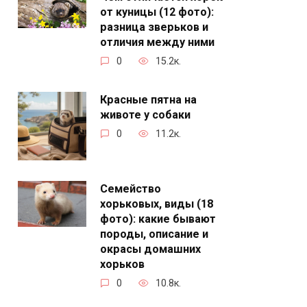
от куницы (12 фото):
разница зверьков и
отличия между ними
0
15.2к.
Красные пятна на
животе у собаки
0
11.2к.
Семейство
хорьковых, виды (18
фото): какие бывают
породы, описание и
окрасы домашних
хорьков
0
10.8к.