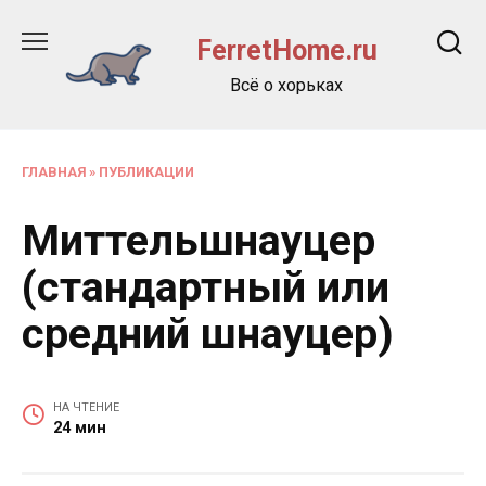
Перейти
к
FerretHome.ru
содержанию
Всё о хорьках
ГЛАВНАЯ
»
ПУБЛИКАЦИИ
Миттельшнауцер
(стандартный или
средний шнауцер)
НА ЧТЕНИЕ
24 мин