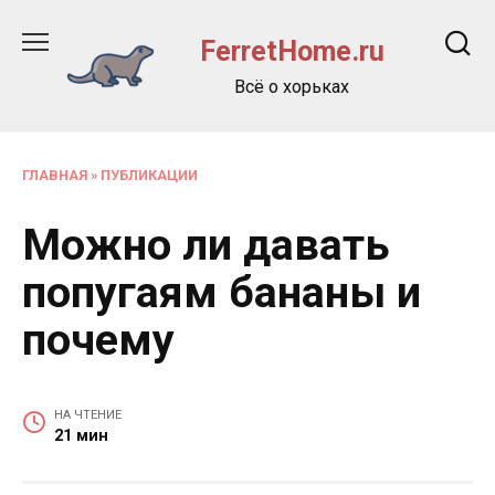
Перейти
к
FerretHome.ru
содержанию
Всё о хорьках
ГЛАВНАЯ
»
ПУБЛИКАЦИИ
Можно ли давать
попугаям бананы и
почему
НА ЧТЕНИЕ
21 мин