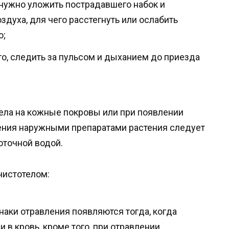
 нужно уложить пострадавшего набок и
здуха, для чего расстегнуть или ослабить
о;
го, следить за пульсом и дыханием до приезда
ела на кожные покровы или при появлении
ения наружными препаратами растения следует
оточной водой.
чистотелом:
аки отравления появляются тогда, когда
 в кровь, кроме того, при отравлении