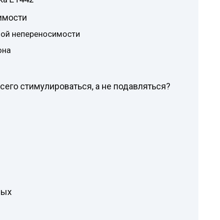
имости
ной непереносимости
она
его стимулироваться, а не подавляться?
ных