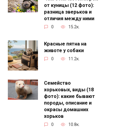
от куницы (12 фото):
разница зверьков и
отличия между ними
0
15.2к.
Красные пятна на
животе у собаки
0
11.2к.
Семейство
хорьковых, виды (18
фото): какие бывают
породы, описание и
окрасы домашних
хорьков
0
10.8к.