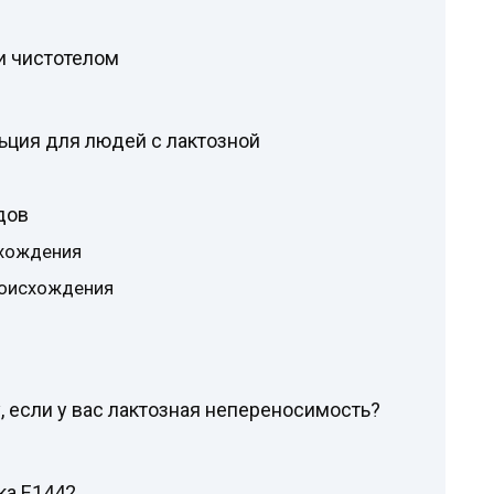
и чистотелом
ьция для людей с лактозной
дов
схождения
роисхождения
у, если у вас лактозная непереносимость?
ка Е1442