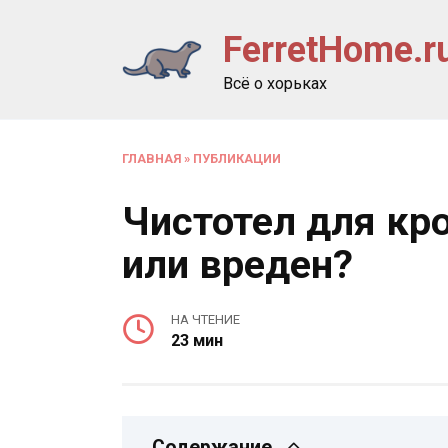
Перейти
FerretHome.r
к
содержанию
Всё о хорьках
ГЛАВНАЯ
»
ПУБЛИКАЦИИ
Чистотел для кро
или вреден?
НА ЧТЕНИЕ
23 мин
Содержание