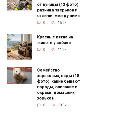
от куницы (12 фото):
разница зверьков и
отличия между ними
0
15.2к.
Красные пятна на
животе у собаки
0
11.2к.
Семейство
хорьковых, виды (18
фото): какие бывают
породы, описание и
окрасы домашних
хорьков
0
10.8к.