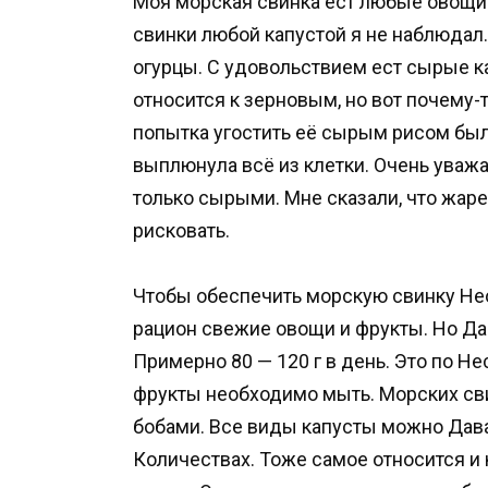
Моя морская свинка ест любые овощи 
свинки любой капустой я не наблюдал.
огурцы. С удовольствием ест сырые к
относится к зерновым, но вот почему-
попытка угостить её сырым рисом была
выплюнула всё из клетки. Очень уважа
только сырыми. Мне сказали, что жаре
рисковать.
Чтобы обеспечить морскую свинку Не
рацион свежие овощи и фрукты. Но Дав
Примерно 80 — 120 г в день. Это по Н
фрукты необходимо мыть. Морских сви
бобами. Все виды капусты можно Дава
Количествах. Тоже самое относится и 