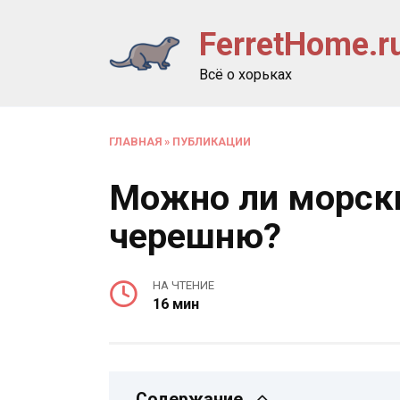
Перейти
FerretHome.r
к
содержанию
Всё о хорьках
ГЛАВНАЯ
»
ПУБЛИКАЦИИ
Можно ли морск
черешню?
НА ЧТЕНИЕ
16 мин
Содержание