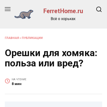
Перейти
к
FerretHome.ru
содержанию
Всё о хорьках
ГЛАВНАЯ
»
ПУБЛИКАЦИИ
Орешки для хомяка:
польза или вред?
НА ЧТЕНИЕ
8 мин