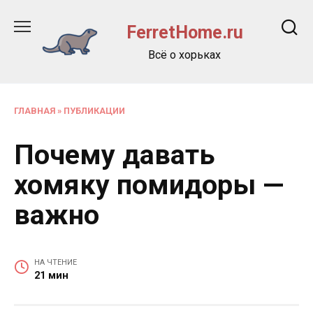
Перейти
к
FerretHome.ru
содержанию
Всё о хорьках
ГЛАВНАЯ
»
ПУБЛИКАЦИИ
Почему давать
хомяку помидоры —
важно
НА ЧТЕНИЕ
21 мин