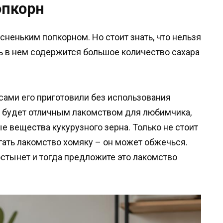
опкорн
сненьким попкорном. Но стоит знать, что нельзя
дь в нем содержится большое количество сахара
сами его приготовили без использования
а будет отличным лакомством для любимчика,
е вещества кукурузного зерна. Только не стоит
гать лакомство хомяку – он может обжечься.
стынет и тогда предложите это лакомство