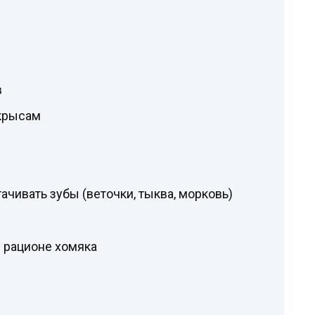
в
крысам
ачивать зубы (веточки, тыква, морковь)
в рационе хомяка