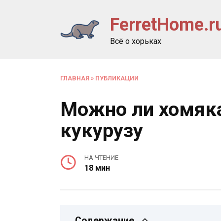
Перейти
FerretHome.r
к
содержанию
Всё о хорьках
ГЛАВНАЯ
»
ПУБЛИКАЦИИ
Можно ли хомяка
кукурузу
НА ЧТЕНИЕ
18 мин
Содержание