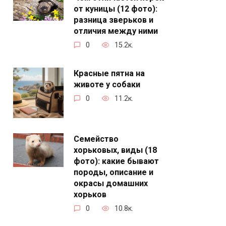
от куницы (12 фото):
разница зверьков и
отличия между ними
0
15.2к.
Красные пятна на
животе у собаки
0
11.2к.
Семейство
хорьковых, виды (18
фото): какие бывают
породы, описание и
окрасы домашних
хорьков
0
10.8к.