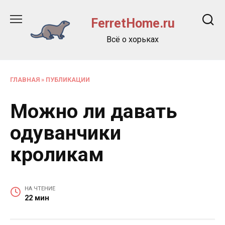
Перейти
к
FerretHome.ru
содержанию
Всё о хорьках
ГЛАВНАЯ
»
ПУБЛИКАЦИИ
Можно ли давать
одуванчики
кроликам
НА ЧТЕНИЕ
22 мин