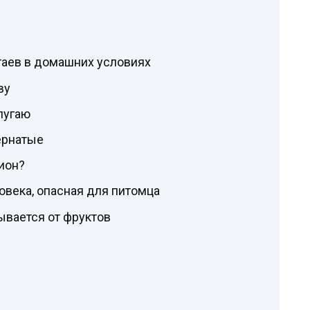
угаев в домашних условиях
ву
пугаю
ернатые
цион?
овека, опасная для питомца
зывается от фруктов