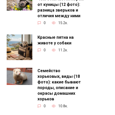
от куницы (12 фото):
разница зверьков и
отличия между ними
0
15.2к.
Красные пятна на
животе у собаки
0
11.2к.
Семейство
хорьковых, виды (18
фото): какие бывают
породы, описание и
окрасы домашних
хорьков
0
10.8к.