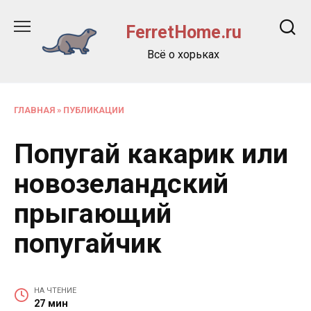
Перейти
к
FerretHome.ru
содержанию
Всё о хорьках
ГЛАВНАЯ
»
ПУБЛИКАЦИИ
Попугай какарик или
новозеландский
прыгающий
попугайчик
НА ЧТЕНИЕ
27 мин