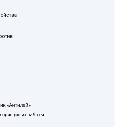
ройства
ротив
ик «Антилай»
 принцип их работы