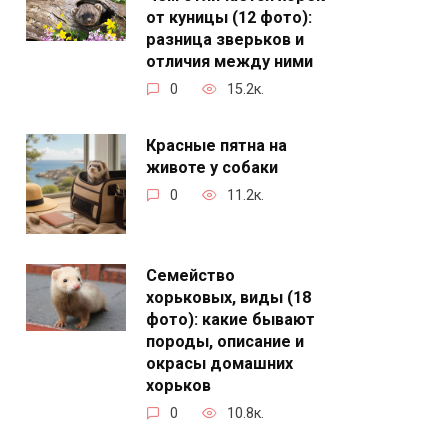
от куницы (12 фото):
разница зверьков и
отличия между ними
0
15.2к.
Красные пятна на
животе у собаки
0
11.2к.
Семейство
хорьковых, виды (18
фото): какие бывают
породы, описание и
окрасы домашних
хорьков
0
10.8к.