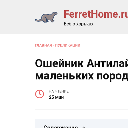
Перейти
FerretHome.r
к
содержанию
Всё о хорьках
ГЛАВНАЯ
»
ПУБЛИКАЦИИ
Ошейник Антилай
маленьких поро
НА ЧТЕНИЕ
25 мин
Содержание