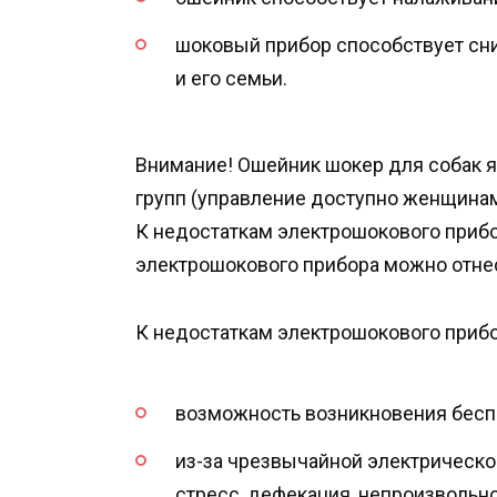
шоковый прибор способствует сн
и его семьи.
Внимание! Ошейник шокер для собак 
групп (управление доступно женщинам
К недостаткам электрошокового прибо
электрошокового прибора можно отне
К недостаткам электрошокового прибо
возможность возникновения беспо
из-за чрезвычайной электрическ
стресс, дефекация, непроизвольн