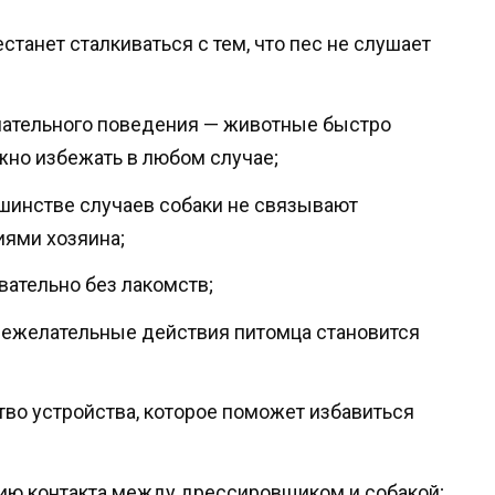
станет сталкиваться с тем, что пес не слушает
лательного поведения — животные быстро
жно избежать в любом случае;
ьшинстве случаев собаки не связывают
иями хозяина;
ательно без лакомств;
нежелательные действия питомца становится
тво устройства, которое поможет избавиться
ию контакта между дрессировщиком и собакой;