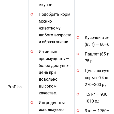
вкусов.
Подобрать корм
можно
животному
любого возраста
Кусочки в жел
и образа жизни.
(85 г) — 60–65 
Из явных
Паштет (85 г) 
преимуществ —
75 р.
более доступная
Цены на сухие
цена при
корма: 0,4 кг —
довольно
270–300 р.;
высоком
ProPlan
качестве.
1,5 кг — 930–
1010 р.;
Ингредиенты
используются
3 кг — 1750–