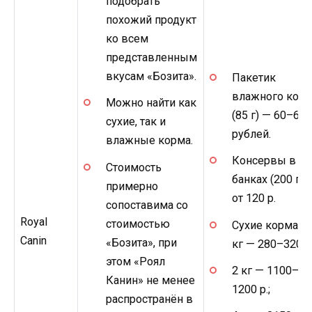
подобрать
похожий продукт
ко всем
представленным
вкусам «Бозита».
Пакетик
влажного кор
Можно найти как
(85 г) — 60–65
сухие, так и
рублей.
влажные корма.
Консервы в
Стоимость
банках (200 г) 
примерно
от 120 р.
сопоставима со
Royal
стоимостью
Сухие корма: 0
Canin
«Бозита», при
кг — 280–320 р.
этом «Роял
2 кг — 1100–
Канин» не менее
1200 р.;
распространён в