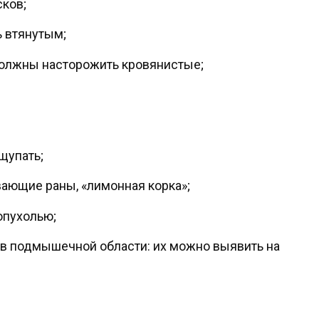
ков;
ь втянутым;
должны насторожить кровянистые;
щупать;
вающие раны, «лимонная корка»;
опухолью;
 в подмышечной области: их можно выявить на