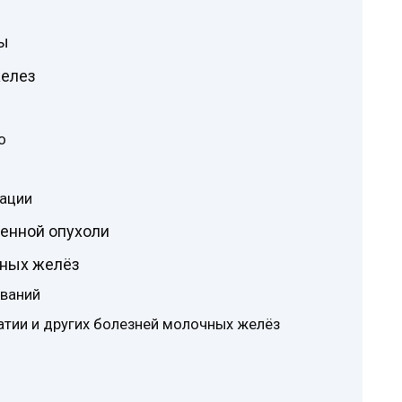
зы
желез
о
рации
енной опухоли
чных желёз
ваний
атии и других болезней молочных желёз