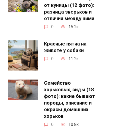
от куницы (12 фото):
разница зверьков и
отличия между ними
0
15.2к.
Красные пятна на
животе у собаки
0
11.2к.
Семейство
хорьковых, виды (18
фото): какие бывают
породы, описание и
окрасы домашних
хорьков
0
10.8к.