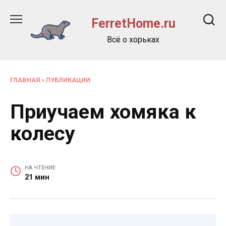
Перейти
к
FerretHome.ru
содержанию
Всё о хорьках
ГЛАВНАЯ
»
ПУБЛИКАЦИИ
Приучаем хомяка к
колесу
НА ЧТЕНИЕ
21 мин