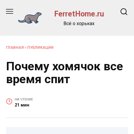
Перейти
к
FerretHome.ru
содержанию
Всё о хорьках
ГЛАВНАЯ
»
ПУБЛИКАЦИИ
Почему хомячок все
время спит
НА ЧТЕНИЕ
21 мин